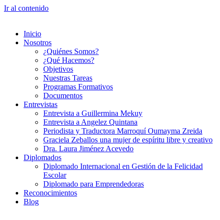
Ir al contenido
Inicio
Nosotros
¿Quiénes Somos?
¿Qué Hacemos?
Objetivos
Nuestras Tareas
Programas Formativos
Documentos
Entrevistas
Entrevista a Guillermina Mekuy
Entrevista a Angelez Quintana
Periodista y Traductora Marroquí Oumayma Zreida
Graciela Zeballos una mujer de espíritu libre y creativo
Dra. Laura Jiménez Acevedo
Diplomados
Diplomado Internacional en Gestión de la Felicidad
Escolar
Diplomado para Emprendedoras
Reconocimientos
Blog