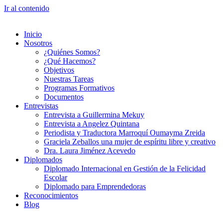
Ir al contenido
Inicio
Nosotros
¿Quiénes Somos?
¿Qué Hacemos?
Objetivos
Nuestras Tareas
Programas Formativos
Documentos
Entrevistas
Entrevista a Guillermina Mekuy
Entrevista a Angelez Quintana
Periodista y Traductora Marroquí Oumayma Zreida
Graciela Zeballos una mujer de espíritu libre y creativo
Dra. Laura Jiménez Acevedo
Diplomados
Diplomado Internacional en Gestión de la Felicidad
Escolar
Diplomado para Emprendedoras
Reconocimientos
Blog