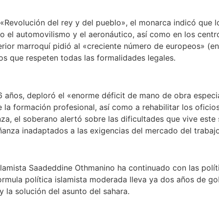
a «Revolución del rey y del pueblo», el monarca indicó que 
 el automovilismo y el aeronáutico, así como en los centro
erior marroquí pidió al «creciente número de europeos» (e
os que respeten todas las formalidades legales.
años, deploró el «enorme déficit de mano de obra especial
la formación profesional, así como a rehabilitar los ofici
a, el soberano alertó sobre las dificultades que vive este
nza inadaptados a las exigencias del mercado del trabajo
islamista Saadeddine Othmanino ha continuado con las polí
formula política islamista moderada lleva ya dos años de g
y la solución del asunto del sahara.