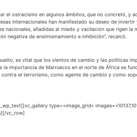
tar el ostracismo en algunos ámbitos, que no concretó, y aco
resas internacionales han manifestado su deseo de invertir 
es nacionales, añadidas al miedo y vacilación que rigen la
ón negativa de ensimismamiento e inhibición”, recalcó.
uelto, es vital que los vientos de cambio y las políticas i
te la importancia de Marruecos en el norte de África es fu
 contra el terrorismo, como agente de cambio y como sopo
vc_wp_text][vc_gallery type=»image_grid» images=»10137,10
][/vc_row]
r