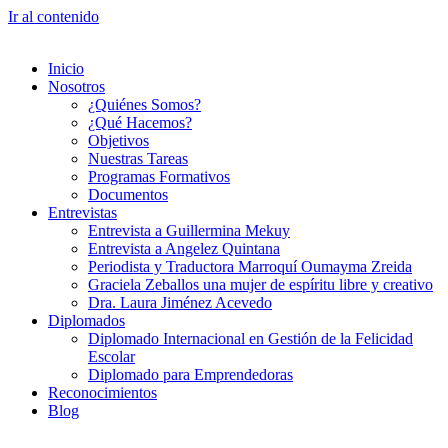
Ir al contenido
Inicio
Nosotros
¿Quiénes Somos?
¿Qué Hacemos?
Objetivos
Nuestras Tareas
Programas Formativos
Documentos
Entrevistas
Entrevista a Guillermina Mekuy
Entrevista a Angelez Quintana
Periodista y Traductora Marroquí Oumayma Zreida
Graciela Zeballos una mujer de espíritu libre y creativo
Dra. Laura Jiménez Acevedo
Diplomados
Diplomado Internacional en Gestión de la Felicidad
Escolar
Diplomado para Emprendedoras
Reconocimientos
Blog