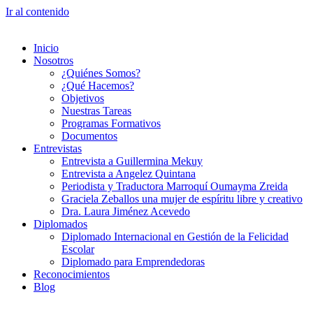
Ir al contenido
Inicio
Nosotros
¿Quiénes Somos?
¿Qué Hacemos?
Objetivos
Nuestras Tareas
Programas Formativos
Documentos
Entrevistas
Entrevista a Guillermina Mekuy
Entrevista a Angelez Quintana
Periodista y Traductora Marroquí Oumayma Zreida
Graciela Zeballos una mujer de espíritu libre y creativo
Dra. Laura Jiménez Acevedo
Diplomados
Diplomado Internacional en Gestión de la Felicidad
Escolar
Diplomado para Emprendedoras
Reconocimientos
Blog