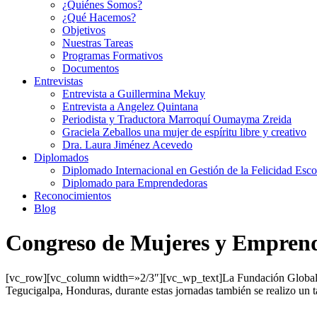
¿Quiénes Somos?
¿Qué Hacemos?
Objetivos
Nuestras Tareas
Programas Formativos
Documentos
Entrevistas
Entrevista a Guillermina Mekuy
Entrevista a Angelez Quintana
Periodista y Traductora Marroquí Oumayma Zreida
Graciela Zeballos una mujer de espíritu libre y creativo
Dra. Laura Jiménez Acevedo
Diplomados
Diplomado Internacional en Gestión de la Felicidad Esco
Diplomado para Emprendedoras
Reconocimientos
Blog
Congreso de Mujeres y Empren
[vc_row][vc_column width=»2/3″][vc_wp_text]La Fundación Global Áf
Tegucigalpa, Honduras, durante estas jornadas también se realizo un ta