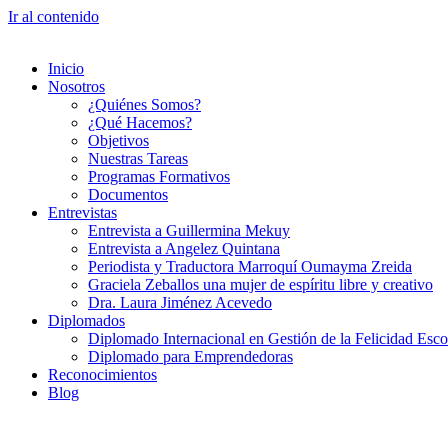
Ir al contenido
Inicio
Nosotros
¿Quiénes Somos?
¿Qué Hacemos?
Objetivos
Nuestras Tareas
Programas Formativos
Documentos
Entrevistas
Entrevista a Guillermina Mekuy
Entrevista a Angelez Quintana
Periodista y Traductora Marroquí Oumayma Zreida
Graciela Zeballos una mujer de espíritu libre y creativo
Dra. Laura Jiménez Acevedo
Diplomados
Diplomado Internacional en Gestión de la Felicidad Esco
Diplomado para Emprendedoras
Reconocimientos
Blog