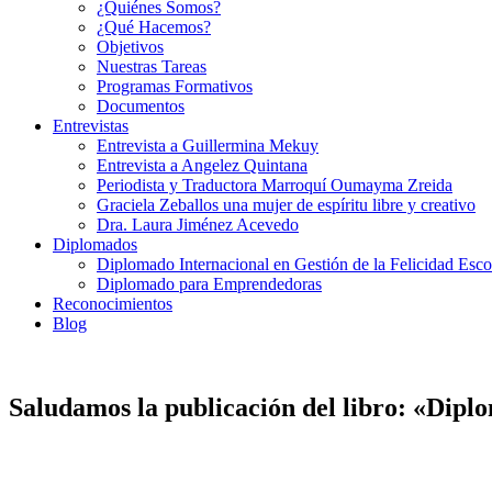
¿Quiénes Somos?
¿Qué Hacemos?
Objetivos
Nuestras Tareas
Programas Formativos
Documentos
Entrevistas
Entrevista a Guillermina Mekuy
Entrevista a Angelez Quintana
Periodista y Traductora Marroquí Oumayma Zreida
Graciela Zeballos una mujer de espíritu libre y creativo
Dra. Laura Jiménez Acevedo
Diplomados
Diplomado Internacional en Gestión de la Felicidad Esco
Diplomado para Emprendedoras
Reconocimientos
Blog
Saludamos la publicación del libro: «Dipl