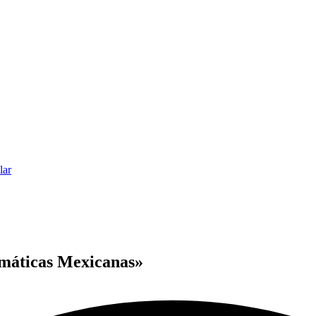
lar
omáticas Mexicanas»