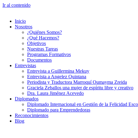
Ir al contenido
Inicio
Nosotros
¿Quiénes Somos?
¿Qué Hacemos?
Objetivos
Nuestras Tareas
Programas Formativos
Documentos
Entrevistas
Entrevista a Guillermina Mekuy
Entrevista a Angelez Quintana
Periodista y Traductora Marroquí Oumayma Zreida
Graciela Zeballos una mujer de espíritu libre y creativo
Dra. Laura Jiménez Acevedo
Diplomados
Diplomado Internacional en Gestión de la Felicidad Esco
Diplomado para Emprendedoras
Reconocimientos
Blog