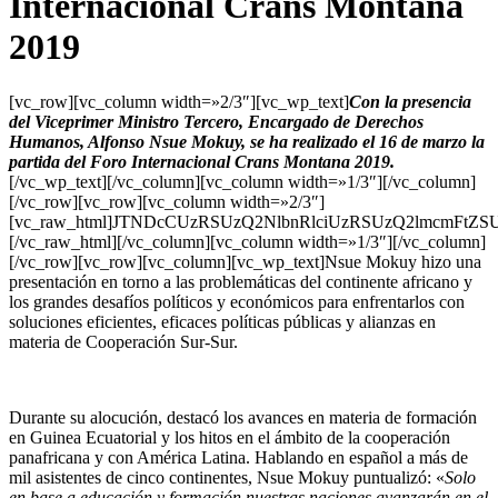
Internacional Crans Montana
2019
[vc_row][vc_column width=»2/3″][vc_wp_text]
Con la presencia
del Viceprimer Ministro Tercero, Encargado de Derechos
Humanos, Alfonso Nsue Mokuy, se ha realizado el 16 de marzo la
partida del Foro Internacional Crans Montana 2019.
[/vc_wp_text][/vc_column][vc_column width=»1/3″][/vc_column]
[/vc_row][vc_row][vc_column width=»2/3″]
[vc_raw_html]JTNDcCUzRSUzQ2NlbnRlciUzRSUzQ2lmcmF
[/vc_raw_html][/vc_column][vc_column width=»1/3″][/vc_column]
[/vc_row][vc_row][vc_column][vc_wp_text]Nsue Mokuy hizo una
presentación en torno a las problemáticas del continente africano y
los grandes desafíos políticos y económicos para enfrentarlos con
soluciones eficientes, eficaces políticas públicas y alianzas en
materia de Cooperación Sur-Sur.
Durante su alocución, destacó los avances en materia de formación
en Guinea Ecuatorial y los hitos en el ámbito de la cooperación
panafricana y con América Latina. Hablando en español a más de
mil asistentes de cinco continentes, Nsue Mokuy puntualizó: «
Solo
en base a educación y formación nuestras naciones avanzarán en el