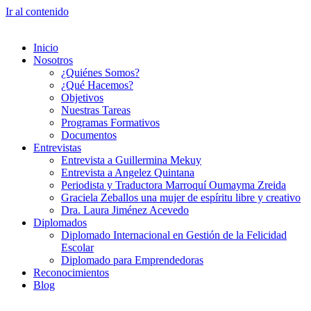
Ir al contenido
Inicio
Nosotros
¿Quiénes Somos?
¿Qué Hacemos?
Objetivos
Nuestras Tareas
Programas Formativos
Documentos
Entrevistas
Entrevista a Guillermina Mekuy
Entrevista a Angelez Quintana
Periodista y Traductora Marroquí Oumayma Zreida
Graciela Zeballos una mujer de espíritu libre y creativo
Dra. Laura Jiménez Acevedo
Diplomados
Diplomado Internacional en Gestión de la Felicidad
Escolar
Diplomado para Emprendedoras
Reconocimientos
Blog