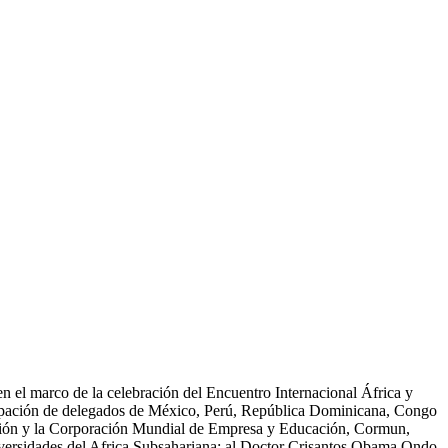
en el marco de la celebración del Encuentro Internacional África y
ticipación de delegados de México, Perú, República Dominicana, Congo
ación y la Corporación Mundial de Empresa y Educación, Cormun,
iversidades del Africa Subsahariana; al Doctor Crisantos Obama Ondo