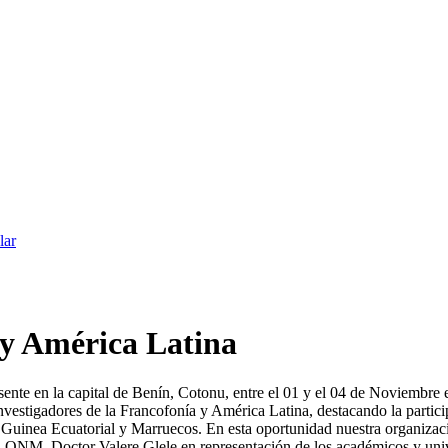
lar
 y América Latina
ente en la capital de Benín, Cotonu, entre el 01 y el 04 de Noviembre 
 investigadores de la Francofonía y América Latina, destacando la par
 Guinea Ecuatorial y Marruecos. En esta oportunidad nuestra organiz
nal ONM, Doctor Valere Glele en representación de los académicos y un