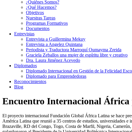
¿Quiénes Somos?
¿Qué Hacemos?
Objetivos
Nuestras Tareas
Programas Formativos
Documentos
Entrevistas
Entrevista a Guillermina Mekuy
Entrevista a Angelez Quintana
Periodista y Traductora Marroquí Oumayma Zreida
Graciela Zeballos una mujer de espíritu libre y creativo
Dra. Laura Jiménez Acevedo
Diplomados
Diplomado Internacional en Gestión de la Felicidad Esco
Diplomado para Emprendedoras
Reconocimientos
Blog
Encuentro Internacional África
El proyecto internacional Fundación Global África Latina se hace pres
América Latina que reunió a 35 centros de estudios, universidades e
Brazaville, RD del Congo, Togo, Costa de Marfil, Nigeria, Camerún,
galardonaron al Presidente de la Universidad Politécnica Internacio