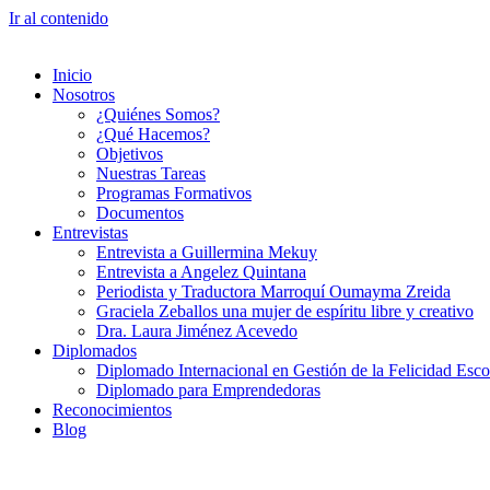
Ir al contenido
Inicio
Nosotros
¿Quiénes Somos?
¿Qué Hacemos?
Objetivos
Nuestras Tareas
Programas Formativos
Documentos
Entrevistas
Entrevista a Guillermina Mekuy
Entrevista a Angelez Quintana
Periodista y Traductora Marroquí Oumayma Zreida
Graciela Zeballos una mujer de espíritu libre y creativo
Dra. Laura Jiménez Acevedo
Diplomados
Diplomado Internacional en Gestión de la Felicidad Esco
Diplomado para Emprendedoras
Reconocimientos
Blog