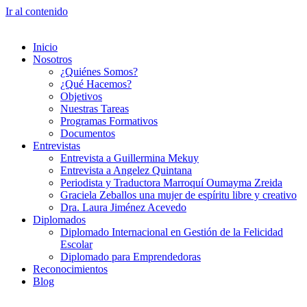
Ir al contenido
Inicio
Nosotros
¿Quiénes Somos?
¿Qué Hacemos?
Objetivos
Nuestras Tareas
Programas Formativos
Documentos
Entrevistas
Entrevista a Guillermina Mekuy
Entrevista a Angelez Quintana
Periodista y Traductora Marroquí Oumayma Zreida
Graciela Zeballos una mujer de espíritu libre y creativo
Dra. Laura Jiménez Acevedo
Diplomados
Diplomado Internacional en Gestión de la Felicidad
Escolar
Diplomado para Emprendedoras
Reconocimientos
Blog