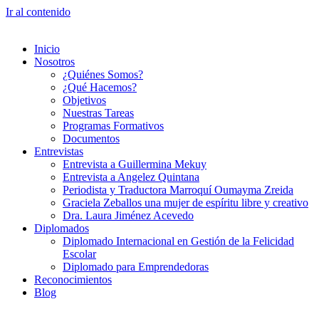
Ir al contenido
Inicio
Nosotros
¿Quiénes Somos?
¿Qué Hacemos?
Objetivos
Nuestras Tareas
Programas Formativos
Documentos
Entrevistas
Entrevista a Guillermina Mekuy
Entrevista a Angelez Quintana
Periodista y Traductora Marroquí Oumayma Zreida
Graciela Zeballos una mujer de espíritu libre y creativo
Dra. Laura Jiménez Acevedo
Diplomados
Diplomado Internacional en Gestión de la Felicidad
Escolar
Diplomado para Emprendedoras
Reconocimientos
Blog