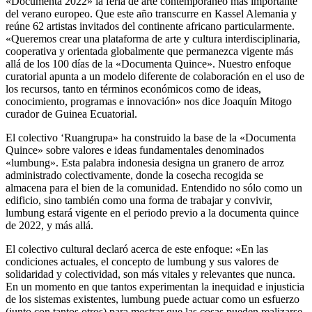
«Documenta 2022» la feria de arte contemporáneo más importante
del verano europeo. Que este año transcurre en Kassel Alemania y
reúne 62 artistas invitados del continente africano particularmente.
«Queremos crear una plataforma de arte y cultura interdisciplinaria,
cooperativa y orientada globalmente que permanezca vigente más
allá de los 100 días de la «Documenta Quince». Nuestro enfoque
curatorial apunta a un modelo diferente de colaboración en el uso de
los recursos, tanto en términos económicos como de ideas,
conocimiento, programas e innovación» nos dice Joaquín Mitogo
curador de Guinea Ecuatorial.
El colectivo ‘Ruangrupa» ha construido la base de la «Documenta
Quince» sobre valores e ideas fundamentales denominados
«lumbung». Esta palabra indonesia designa un granero de arroz
administrado colectivamente, donde la cosecha recogida se
almacena para el bien de la comunidad. Entendido no sólo como un
edificio, sino también como una forma de trabajar y convivir,
lumbung estará vigente en el periodo previo a la documenta quince
de 2022, y más allá.
El colectivo cultural declaró acerca de este enfoque: «En las
condiciones actuales, el concepto de lumbung y sus valores de
solidaridad y colectividad, son más vitales y relevantes que nunca.
En un momento en que tantos experimentan la inequidad e injusticia
de los sistemas existentes, lumbung puede actuar como un esfuerzo
(junto con tantos otros) para mostrar que las cosas pueden realizarse