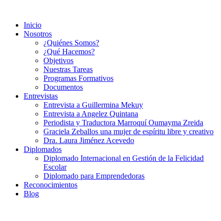
Ir
al
Inicio
contenido
Nosotros
¿Quiénes Somos?
¿Qué Hacemos?
Objetivos
Nuestras Tareas
Programas Formativos
Documentos
Entrevistas
Entrevista a Guillermina Mekuy
Entrevista a Angelez Quintana
Periodista y Traductora Marroquí Oumayma Zreida
Graciela Zeballos una mujer de espíritu libre y creativo
Dra. Laura Jiménez Acevedo
Diplomados
Diplomado Internacional en Gestión de la Felicidad
Escolar
Diplomado para Emprendedoras
Reconocimientos
Blog