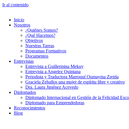
Ir al contenido
Inicio
Nosotros
¿Quiénes Somos?
¿Qué Hacemos?
Objetivos
Nuestras Tareas
Programas Formativos
Documentos
Entrevistas
Entrevista a Guillermina Mekuy
Entrevista a Angelez Quintana
Periodista y Traductora Marroquí Oumayma Zreida
Graciela Zeballos una mujer de espíritu libre y creativo
Dra. Laura Jiménez Acevedo
Diplomados
Diplomado Internacional en Gestión de la Felicidad Esco
Diplomado para Emprendedoras
Reconocimientos
Blog