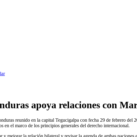
lar
onduras apoya relaciones con Ma
ras reunido en la capital Tegucigalpa con fecha 29 de febrero del 202
 en el marco de los principios generales del derecho internacional.
r y mejorar la relación bilateral y revisar la agenda de ambas naciones