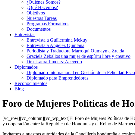
¿Quiénes Somos?
¿Qué Hacemos?
Objetivos
Nuestras Tareas
Programas Formativos
Documentos
Entrevistas
Entrevista a Guillermina Mekuy
Entrevista a Angelez Quintana
Periodista y Traductora Marroquí Oumayma Zreida
Graciela Zeballos una mujer de espíritu libre y creativo
Dra. Laura Jiménez Acevedo
Diplomados
Diplomado Internacional en Gestión de la Felicidad Esco
Diplomado para Emprendedoras
Reconocimientos
Blog
Foro de Mujeres Políticas de H
[vc_row][vc_column][vc_wp_text]El Foro de Mujeres Políticas de Hondu
y cooperación entre la Republica de Honduras y el Reino de Marruecos
Invitamos a nuestras autoridades de la Cancillería hondureña a explora