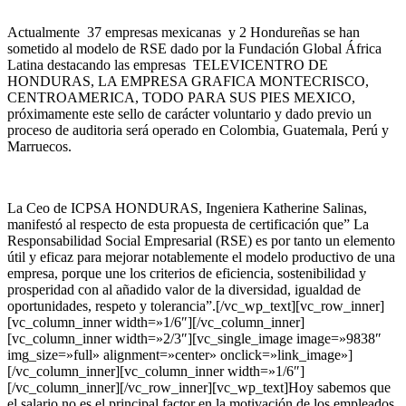
Actualmente 37 empresas mexicanas y 2 Hondureñas se han
sometido al modelo de RSE dado por la Fundación Global África
Latina destacando las empresas TELEVICENTRO DE
HONDURAS, LA EMPRESA GRAFICA MONTECRISCO,
CENTROAMERICA, TODO PARA SUS PIES MEXICO,
próximamente este sello de carácter voluntario y dado previo un
proceso de auditoria será operado en Colombia, Guatemala, Perú y
Marruecos.
La Ceo de ICPSA HONDURAS, Ingeniera Katherine Salinas,
manifestó al respecto de esta propuesta de certificación que” La
Responsabilidad Social Empresarial (RSE) es por tanto un elemento
útil y eficaz para mejorar notablemente el modelo productivo de una
empresa, porque une los criterios de eficiencia, sostenibilidad y
prosperidad con al añadido valor de la diversidad, igualdad de
oportunidades, respeto y tolerancia”.[/vc_wp_text][vc_row_inner]
[vc_column_inner width=»1/6″][/vc_column_inner]
[vc_column_inner width=»2/3″][vc_single_image image=»9838″
img_size=»full» alignment=»center» onclick=»link_image»]
[/vc_column_inner][vc_column_inner width=»1/6″]
[/vc_column_inner][/vc_row_inner][vc_wp_text]Hoy sabemos que
el salario no es el principal factor en la motivación de los empleados.