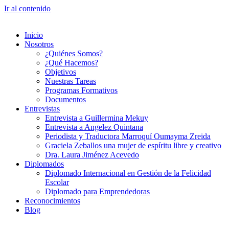
Ir al contenido
Inicio
Nosotros
¿Quiénes Somos?
¿Qué Hacemos?
Objetivos
Nuestras Tareas
Programas Formativos
Documentos
Entrevistas
Entrevista a Guillermina Mekuy
Entrevista a Angelez Quintana
Periodista y Traductora Marroquí Oumayma Zreida
Graciela Zeballos una mujer de espíritu libre y creativo
Dra. Laura Jiménez Acevedo
Diplomados
Diplomado Internacional en Gestión de la Felicidad
Escolar
Diplomado para Emprendedoras
Reconocimientos
Blog