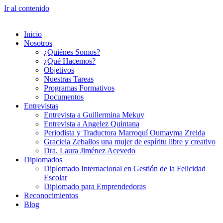
Ir al contenido
Inicio
Nosotros
¿Quiénes Somos?
¿Qué Hacemos?
Objetivos
Nuestras Tareas
Programas Formativos
Documentos
Entrevistas
Entrevista a Guillermina Mekuy
Entrevista a Angelez Quintana
Periodista y Traductora Marroquí Oumayma Zreida
Graciela Zeballos una mujer de espíritu libre y creativo
Dra. Laura Jiménez Acevedo
Diplomados
Diplomado Internacional en Gestión de la Felicidad
Escolar
Diplomado para Emprendedoras
Reconocimientos
Blog