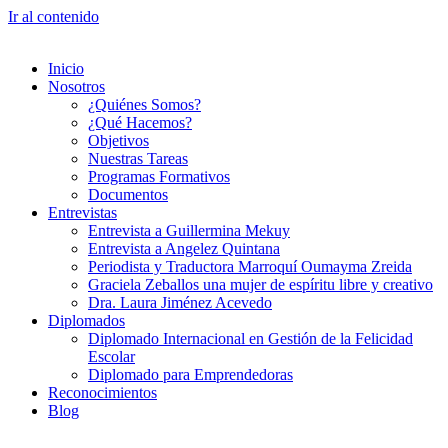
Ir al contenido
Inicio
Nosotros
¿Quiénes Somos?
¿Qué Hacemos?
Objetivos
Nuestras Tareas
Programas Formativos
Documentos
Entrevistas
Entrevista a Guillermina Mekuy
Entrevista a Angelez Quintana
Periodista y Traductora Marroquí Oumayma Zreida
Graciela Zeballos una mujer de espíritu libre y creativo
Dra. Laura Jiménez Acevedo
Diplomados
Diplomado Internacional en Gestión de la Felicidad
Escolar
Diplomado para Emprendedoras
Reconocimientos
Blog