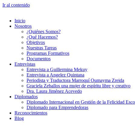
Ir al contenido
Inicio
Nosotros
¿Quiénes Somos?
¿Qué Hacemos?
Objetivos
Nuestras Tareas
Programas Formativos
Documentos
Entrevistas
Entrevista a Guillermina Mekuy
Entrevista a Angelez Quintana
Periodista y Traductora Marroquí Oumayma Zreida
Graciela Zeballos una mujer de espíritu libre y creativo
Dra. Laura Jiménez Acevedo
Diplomados
Diplomado Internacional en Gestión de la Felicidad Esco
Diplomado para Emprendedoras
Reconocimientos
Blog