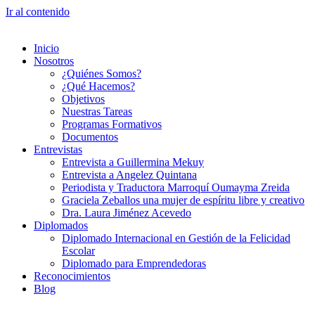
Ir al contenido
Inicio
Nosotros
¿Quiénes Somos?
¿Qué Hacemos?
Objetivos
Nuestras Tareas
Programas Formativos
Documentos
Entrevistas
Entrevista a Guillermina Mekuy
Entrevista a Angelez Quintana
Periodista y Traductora Marroquí Oumayma Zreida
Graciela Zeballos una mujer de espíritu libre y creativo
Dra. Laura Jiménez Acevedo
Diplomados
Diplomado Internacional en Gestión de la Felicidad
Escolar
Diplomado para Emprendedoras
Reconocimientos
Blog