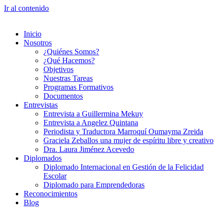
Ir al contenido
Inicio
Nosotros
¿Quiénes Somos?
¿Qué Hacemos?
Objetivos
Nuestras Tareas
Programas Formativos
Documentos
Entrevistas
Entrevista a Guillermina Mekuy
Entrevista a Angelez Quintana
Periodista y Traductora Marroquí Oumayma Zreida
Graciela Zeballos una mujer de espíritu libre y creativo
Dra. Laura Jiménez Acevedo
Diplomados
Diplomado Internacional en Gestión de la Felicidad
Escolar
Diplomado para Emprendedoras
Reconocimientos
Blog