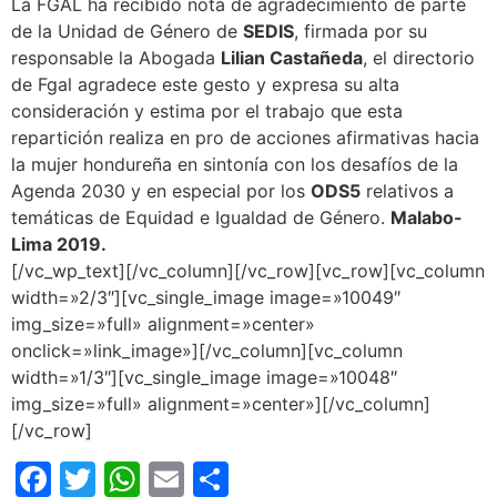
La FGAL ha recibido nota de agradecimiento de parte
de la Unidad de Género de
SEDIS
, firmada por su
responsable la Abogada
Lilian Castañeda
, el directorio
de Fgal agradece este gesto y expresa su alta
consideración y estima por el trabajo que esta
repartición realiza en pro de acciones afirmativas hacia
la mujer hondureña en sintonía con los desafíos de la
Agenda 2030 y en especial por los
ODS5
relativos a
temáticas de Equidad e Igualdad de Género.
Malabo-
Lima 2019.
[/vc_wp_text][/vc_column][/vc_row][vc_row][vc_column
width=»2/3″][vc_single_image image=»10049″
img_size=»full» alignment=»center»
onclick=»link_image»][/vc_column][vc_column
width=»1/3″][vc_single_image image=»10048″
img_size=»full» alignment=»center»][/vc_column]
[/vc_row]
Facebook
Twitter
WhatsApp
Email
Compartir