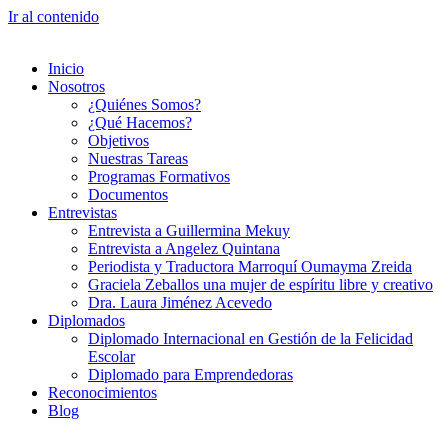
Ir al contenido
Inicio
Nosotros
¿Quiénes Somos?
¿Qué Hacemos?
Objetivos
Nuestras Tareas
Programas Formativos
Documentos
Entrevistas
Entrevista a Guillermina Mekuy
Entrevista a Angelez Quintana
Periodista y Traductora Marroquí Oumayma Zreida
Graciela Zeballos una mujer de espíritu libre y creativo
Dra. Laura Jiménez Acevedo
Diplomados
Diplomado Internacional en Gestión de la Felicidad
Escolar
Diplomado para Emprendedoras
Reconocimientos
Blog