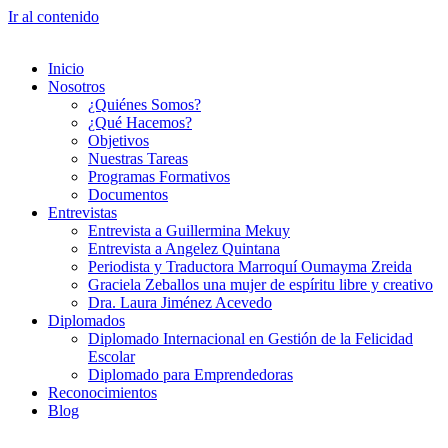
Ir al contenido
Inicio
Nosotros
¿Quiénes Somos?
¿Qué Hacemos?
Objetivos
Nuestras Tareas
Programas Formativos
Documentos
Entrevistas
Entrevista a Guillermina Mekuy
Entrevista a Angelez Quintana
Periodista y Traductora Marroquí Oumayma Zreida
Graciela Zeballos una mujer de espíritu libre y creativo
Dra. Laura Jiménez Acevedo
Diplomados
Diplomado Internacional en Gestión de la Felicidad
Escolar
Diplomado para Emprendedoras
Reconocimientos
Blog