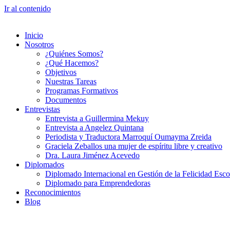
Ir al contenido
Inicio
Nosotros
¿Quiénes Somos?
¿Qué Hacemos?
Objetivos
Nuestras Tareas
Programas Formativos
Documentos
Entrevistas
Entrevista a Guillermina Mekuy
Entrevista a Angelez Quintana
Periodista y Traductora Marroquí Oumayma Zreida
Graciela Zeballos una mujer de espíritu libre y creativo
Dra. Laura Jiménez Acevedo
Diplomados
Diplomado Internacional en Gestión de la Felicidad Esco
Diplomado para Emprendedoras
Reconocimientos
Blog