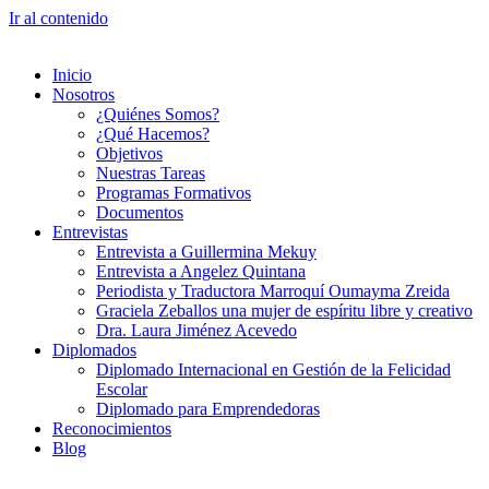
Ir al contenido
Inicio
Nosotros
¿Quiénes Somos?
¿Qué Hacemos?
Objetivos
Nuestras Tareas
Programas Formativos
Documentos
Entrevistas
Entrevista a Guillermina Mekuy
Entrevista a Angelez Quintana
Periodista y Traductora Marroquí Oumayma Zreida
Graciela Zeballos una mujer de espíritu libre y creativo
Dra. Laura Jiménez Acevedo
Diplomados
Diplomado Internacional en Gestión de la Felicidad
Escolar
Diplomado para Emprendedoras
Reconocimientos
Blog