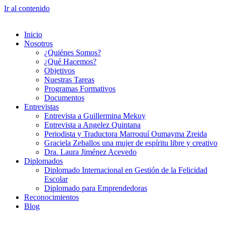
Ir al contenido
Inicio
Nosotros
¿Quiénes Somos?
¿Qué Hacemos?
Objetivos
Nuestras Tareas
Programas Formativos
Documentos
Entrevistas
Entrevista a Guillermina Mekuy
Entrevista a Angelez Quintana
Periodista y Traductora Marroquí Oumayma Zreida
Graciela Zeballos una mujer de espíritu libre y creativo
Dra. Laura Jiménez Acevedo
Diplomados
Diplomado Internacional en Gestión de la Felicidad
Escolar
Diplomado para Emprendedoras
Reconocimientos
Blog