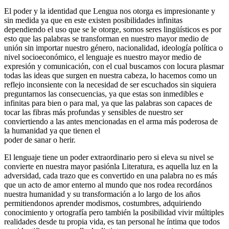
El poder y la identidad que Lengua nos otorga es impresionante y
sin medida ya que en este existen posibilidades infinitas
dependiendo el uso que se le otorge, somos seres lingüísticos es por
esto que las palabras se transforman en nuestro mayor medio de
unión sin importar nuestro género, nacionalidad, ideología política o
nivel socioeconómico, el lenguaje es nuestro mayor medio de
expresión y comunicación, con el cual buscamos con locura plasmar
todas las ideas que surgen en nuestra cabeza, lo hacemos como un
reflejo inconsiente con la necesidad de ser escuchados sin siquiera
preguntarnos las consecuencias, ya que estas son inmedibles e
infinitas para bien o para mal, ya que las palabras son capaces de
tocar las fibras más profundas y sensibles de nuestro ser
conviertiendo a las antes mencionadas en el arma más poderosa de
la humanidad ya que tienen el
poder de sanar o herir.
El lenguaje tiene un poder extraordinario pero si eleva su nivel se
convierte en nuestra mayor pasiónla Literatura, es aquella luz en la
adversidad, cada trazo que es convertido en una palabra no es más
que un acto de amor enterno al mundo que nos rodea recordános
nuestra humanidad y su transformación a lo largo de los años
permitiendonos aprender modismos, costumbres, adquiriendo
conocimiento y ortografía pero también la posibilidad vivir múltiples
realidades desde tu propia vida, es tan personal he íntima que todos