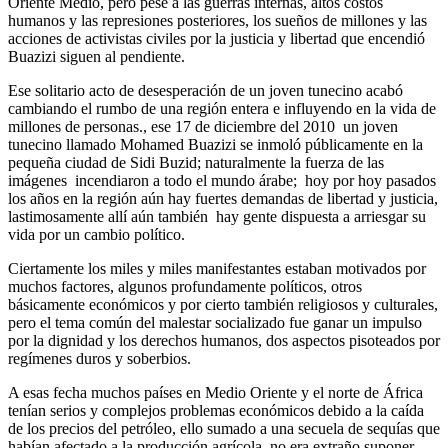
Oriente Medio, pero pese a las guerras internas, altos costos
humanos y las represiones posteriores, los sueños de millones y las
acciones de activistas civiles por la justicia y libertad que encendió
Buazizi siguen al pendiente.
Ese solitario acto de desesperación de un joven tunecino acabó
cambiando el rumbo de una región entera e influyendo en la vida de
millones de personas., ese 17 de diciembre del 2010 un joven
tunecino llamado Mohamed Buazizi se inmoló públicamente en la
pequeña ciudad de Sidi Buzid; naturalmente la fuerza de las
imágenes incendiaron a todo el mundo árabe; hoy por hoy pasados
los años en la región aún hay fuertes demandas de libertad y justicia,
lastimosamente allí aún también hay gente dispuesta a arriesgar su
vida por un cambio político.
Ciertamente los miles y miles manifestantes estaban motivados por
muchos factores, algunos profundamente políticos, otros
básicamente económicos y por cierto también religiosos y culturales,
pero el tema común del malestar socializado fue ganar un impulso
por la dignidad y los derechos humanos, dos aspectos pisoteados por
regímenes duros y soberbios.
A esas fecha muchos países en Medio Oriente y el norte de África
tenían serios y complejos problemas económicos debido a la caída
de los precios del petróleo, ello sumado a una secuela de sequías que
habían afectado a la producción agrícola, no era extraño suponer