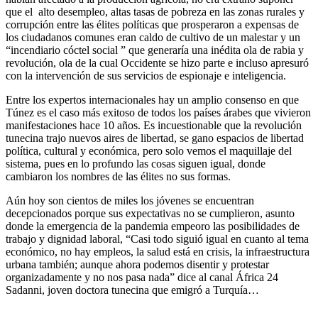
que el alto desempleo, altas tasas de pobreza en las zonas rurales y
corrupción entre las élites políticas que prosperaron a expensas de
los ciudadanos comunes eran caldo de cultivo de un malestar y un
“incendiario cóctel social ” que generaría una inédita ola de rabia y
revolución, ola de la cual Occidente se hizo parte e incluso apresuró
con la intervención de sus servicios de espionaje e inteligencia.
Entre los expertos internacionales hay un amplio consenso en que
Túnez es el caso más exitoso de todos los países árabes que vivieron
manifestaciones hace 10 años. Es incuestionable que la revolución
tunecina trajo nuevos aires de libertad, se gano espacios de libertad
política, cultural y económica, pero solo vemos el maquillaje del
sistema, pues en lo profundo las cosas siguen igual, donde
cambiaron los nombres de las élites no sus formas.
Aún hoy son cientos de miles los jóvenes se encuentran
decepcionados porque sus expectativas no se cumplieron, asunto
donde la emergencia de la pandemia empeoro las posibilidades de
trabajo y dignidad laboral, “Casi todo siguió igual en cuanto al tema
económico, no hay empleos, la salud está en crisis, la infraestructura
urbana también; aunque ahora podemos disentir y protestar
organizadamente y no nos pasa nada” dice al canal África 24
Sadanni, joven doctora tunecina que emigró a Turquía…