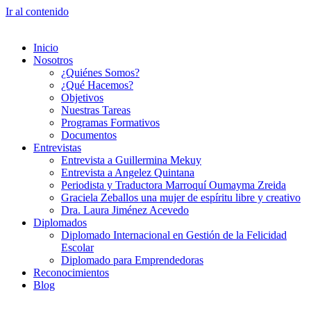
Ir al contenido
Inicio
Nosotros
¿Quiénes Somos?
¿Qué Hacemos?
Objetivos
Nuestras Tareas
Programas Formativos
Documentos
Entrevistas
Entrevista a Guillermina Mekuy
Entrevista a Angelez Quintana
Periodista y Traductora Marroquí Oumayma Zreida
Graciela Zeballos una mujer de espíritu libre y creativo
Dra. Laura Jiménez Acevedo
Diplomados
Diplomado Internacional en Gestión de la Felicidad
Escolar
Diplomado para Emprendedoras
Reconocimientos
Blog