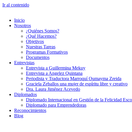
Ir al contenido
Inicio
Nosotros
¿Quiénes Somos?
¿Qué Hacemos?
Objetivos
Nuestras Tareas
Programas Formativos
Documentos
Entrevistas
Entrevista a Guillermina Mekuy
Entrevista a Angelez Quintana
Periodista y Traductora Marroquí Oumayma Zreida
Graciela Zeballos una mujer de espíritu libre y creativo
Dra. Laura Jiménez Acevedo
Diplomados
Diplomado Internacional en Gestión de la Felicidad Esco
Diplomado para Emprendedoras
Reconocimientos
Blog