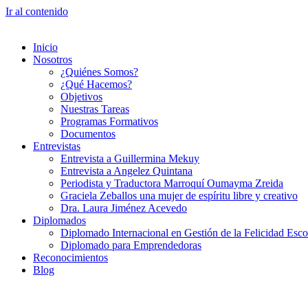
Ir al contenido
Inicio
Nosotros
¿Quiénes Somos?
¿Qué Hacemos?
Objetivos
Nuestras Tareas
Programas Formativos
Documentos
Entrevistas
Entrevista a Guillermina Mekuy
Entrevista a Angelez Quintana
Periodista y Traductora Marroquí Oumayma Zreida
Graciela Zeballos una mujer de espíritu libre y creativo
Dra. Laura Jiménez Acevedo
Diplomados
Diplomado Internacional en Gestión de la Felicidad Esco
Diplomado para Emprendedoras
Reconocimientos
Blog