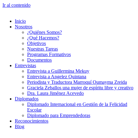
Ir al contenido
Inicio
Nosotros
¿Quiénes Somos?
¿Qué Hacemos?
Objetivos
Nuestras Tareas
Programas Formativos
Documentos
Entrevistas
Entrevista a Guillermina Mekuy
Entrevista a Angelez Quintana
Periodista y Traductora Marroquí Oumayma Zreida
Graciela Zeballos una mujer de espíritu libre y creativo
Dra. Laura Jiménez Acevedo
Diplomados
Diplomado Internacional en Gestión de la Felicidad
Escolar
Diplomado para Emprendedoras
Reconocimientos
Blog