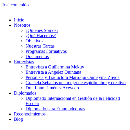
Ir al contenido
Inicio
Nosotros
¿Quiénes Somos?
¿Qué Hacemos?
Objetivos
Nuestras Tareas
Programas Formativos
Documentos
Entrevistas
Entrevista a Guillermina Mekuy
Entrevista a Angelez Quintana
Periodista y Traductora Marroquí Oumayma Zreida
Graciela Zeballos una mujer de espíritu libre y creativo
Dra. Laura Jiménez Acevedo
Diplomados
Diplomado Internacional en Gestión de la Felicidad
Escolar
Diplomado para Emprendedoras
Reconocimientos
Blog